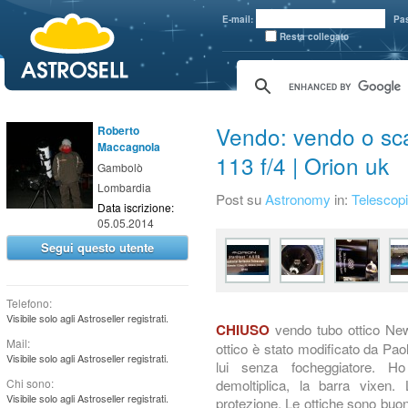
aaaaa
E-mail:
Pa
Resta collegato
Vendo: vendo o sc
Roberto
Maccagnola
113 f/4 | Orion uk
Gambolò
Lombardia
Post su
Astronomy
in:
Telescopi
Data iscrizione:
05.05.2014
Segui questo utente
Telefono:
Visibile solo agli Astroseller registrati.
vendo tubo ottico Newt
CHIUSO
Mail:
ottico è stato modificato da Pa
Visibile solo agli Astroseller registrati.
lui senza focheggiatore. Ho
demoltiplica, la barra vixen
Chi sono:
Visibile solo agli Astroseller registrati.
protezione. Le ottiche sono buo