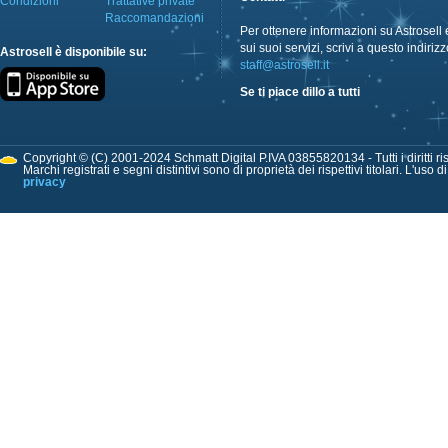
Condizioni
Trattative private
Raccomandazioni
Per ottenere informazioni su Astrosell 
sui suoi servizi, scrivi a questo indirizz
Astrosell è disponibile su:
staff@astrosell.it
Se ti piace dillo a tutti
Copyright © (C) 2001-2024 Schmatt Digital P.IVA 03855820134 - Tutti i diritti ris
Marchi registrati e segni distintivi sono di proprietà dei rispettivi titolari. L'uso 
privacy