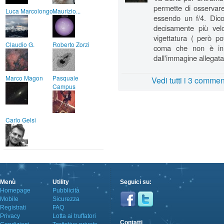
permette di osservare 
Luca Marcolongo
Maurizio...
essendo un f/4. Dico
decisamente più ve
vigettatura ( però p
Claudio G.
Roberto Zorzi
coma che non è in
dall'immagine allegata
Marco Magon
Pasquale
Vedi tutti i 3 commen
Campus
Carlo Gelsi
Menù
Utility
Seguici su:
Homepage
Pubblicità
Mobile
Sicurezza
Registrati
FAQ
Privacy
Lotta ai truffatori
Contatti