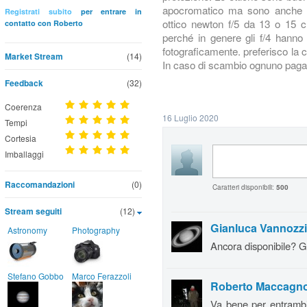
apocromatico ma sono anche d
Registrati subito
per entrare in
ottico newton f/5 da 13 o 15 
contatto con Roberto
perché in genere gli f/4 hanno 
fotograficamente. preferisco la
Market Stream
(14)
In caso di scambio ognuno paga 
Feedback
(32)
Coerenza
16 Luglio 2020
Tempi
Cortesia
Imballaggi
Raccomandazioni
(0)
Caratteri disponibili:
500
Stream seguiti
(12)
Gianluca Vannozzi
Astronomy
Photography
Ancora disponibile? G
Stefano Gobbo
Marco Ferazzoli
Roberto Maccagno
Va bene per entrambi