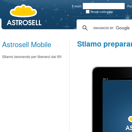
aaaaa
E-mail:
Pa
Resta collegato
Stiamo prepara
Astrosell Mobile
Stiamo lavorando per liberarci dai fili!