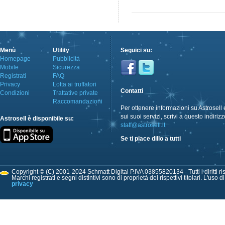
Menù
Utility
Seguici su:
Homepage
Pubblicità
Mobile
Sicurezza
Registrati
FAQ
Privacy
Lotta ai truffatori
Contatti
Condizioni
Trattative private
Raccomandazioni
Per ottenere informazioni su Astrosell 
sui suoi servizi, scrivi a questo indirizz
Astrosell è disponibile su:
staff@astrosell.it
Se ti piace dillo a tutti
Copyright © (C) 2001-2024 Schmatt Digital P.IVA 03855820134 - Tutti i diritti ris
Marchi registrati e segni distintivi sono di proprietà dei rispettivi titolari. L'uso 
privacy