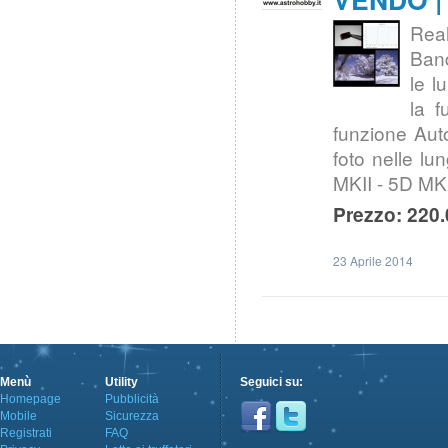
Real
Band
le l
la f
funzione Auto
foto nelle lu
MKII - 5D MKII
Prezzo: 220.
23 Aprile 2014
Menù
Utility
Seguici su:
Homepage
Pubblicità
Mobile
Sicurezza
Registrati
FAQ