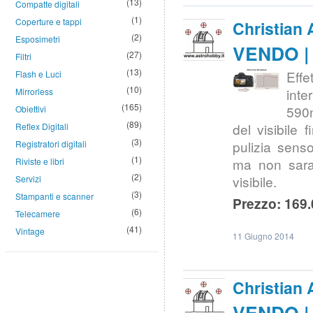
(13)
Compatte digitali
(1)
Coperture e tappi
Christian 
(2)
Esposimetri
VENDO | 
(27)
Filtri
(13)
Effe
Flash e Luci
(10)
int
Mirrorless
(165)
590n
Obiettivi
(89)
del visibile 
Reflex Digitali
(3)
pulizia senso
Registratori digitali
(1)
ma non sara'
Riviste e libri
(2)
visibile.
Servizi
(3)
Stampanti e scanner
Prezzo: 169.
(6)
Telecamere
(41)
Vintage
11 Giugno 2014
Christian 
VENDO | 