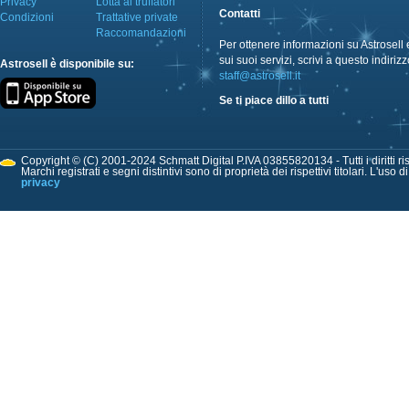
Privacy
Lotta ai truffatori
Contatti
Condizioni
Trattative private
Raccomandazioni
Per ottenere informazioni su Astrosell 
sui suoi servizi, scrivi a questo indirizz
Astrosell è disponibile su:
staff@astrosell.it
Se ti piace dillo a tutti
Copyright © (C) 2001-2024 Schmatt Digital P.IVA 03855820134 - Tutti i diritti ris
Marchi registrati e segni distintivi sono di proprietà dei rispettivi titolari. L'uso 
privacy