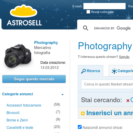
aaaaa
E-mail:
Pa
Resta collegato
Photography 
Photography
Mercatino
fotografia
Ti interessa questo stream?
Seguilo
Data creazione:
13.03.2012
Ricerca
Categori
Segui questo mercato
Categorie annunci
Stai cercando:
(59)
Accessori fotocamere
Inserisci un a
(7)
Binocoli
(9)
Borse e Zaini
(23)
Cavalletti e teste
Nascondi annunci chiusi