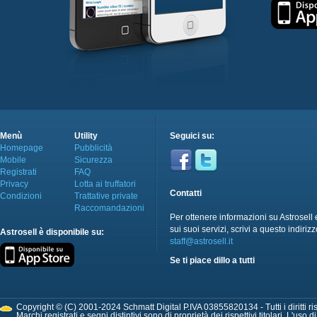
Menù
Utility
Seguici su:
Homepage
Pubblicità
Mobile
Sicurezza
Registrati
FAQ
Privacy
Lotta ai truffatori
Contatti
Condizioni
Trattative private
Raccomandazioni
Per ottenere informazioni su Astrosell 
sui suoi servizi, scrivi a questo indirizz
Astrosell è disponibile su:
staff@astrosell.it
Se ti piace dillo a tutti
Copyright © (C) 2001-2024 Schmatt Digital P.IVA 03855820134 - Tutti i diritti ris
Marchi registrati e segni distintivi sono di proprietà dei rispettivi titolari. L'uso 