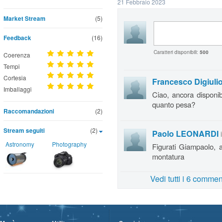
21 Febbraio 2023
Market Stream
(5)
Feedback
(16)
Caratteri disponibili:
500
Coerenza
Tempi
Cortesia
Francesco Digiuli
Imballaggi
Ciao, ancora disponib
quanto pesa?
Raccomandazioni
(2)
Stream seguiti
(2)
Paolo LEONARDI
Astronomy
Photography
Figurati Giampaolo, a
montatura
Vedi tutti i 6 commen