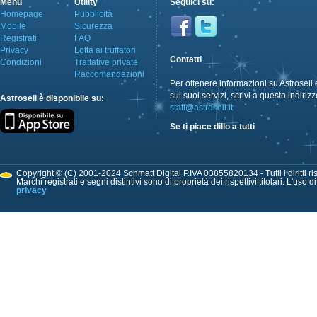
Menù
Utility
Seguici su:
Homepage
Pubblicità
Mobile
Sicurezza
Registrati
FAQ
Privacy
Lotta ai truffatori
Contatti
Condizioni
Trattative private
Raccomandazioni
Per ottenere informazioni su Astrosell 
sui suoi servizi, scrivi a questo indirizz
Astrosell è disponibile su:
staff@astrosell.it
Se ti piace dillo a tutti
Copyright © (C) 2001-2024 Schmatt Digital P.IVA 03855820134 - Tutti i diritti ris
Marchi registrati e segni distintivi sono di proprietà dei rispettivi titolari. L'uso 
privacy