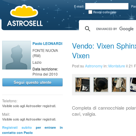
aaaaa
E-mail:
Pa
Resta collegato
Vendo: Vixen Sphi
Paolo LEONARDI
FONTE NUOVA
Vixen
(RM)
Lazio
Post su
Astronomy
in:
Montature
il 21
Data iscrizione:
Prima del 2010
Segui questo utente
Telefono:
Visibile solo agli Astroseller registrati.
Completa di cannocchiale polare
cavi, valigia.
Mail:
Visibile solo agli Astroseller registrati.
Registrati subito
per entrare in
contatto con Paolo