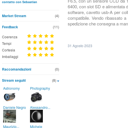
F6.5, con un sensore CCD da 1
contatto con Sebastian
6400, con slot SD e alimentata 
software, cavetto usb-A per col
Market Stream
(4)
compatibile. Vendo ribassato a €
spedizione che consegna a mano 
Feedback
(11)
Coerenza
Tempi
31 Agosto 2023
Cortesia
Imballaggi
Raccomandazioni
(0)
Stream seguiti
(8)
Astronomy
Photography
Daniele Negro
Alessandro...
Maurizio...
Michele