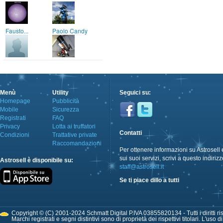
Fausto...
Paolo Candy
Menù
Utility
Seguici su:
Homepage
Pubblicità
Mobile
Sicurezza
Registrati
FAQ
Privacy
Lotta ai truffatori
Contatti
Condizioni
Trattative private
Raccomandazioni
Per ottenere informazioni su Astrosell 
sui suoi servizi, scrivi a questo indirizz
Astrosell è disponibile su:
staff@astrosell.it
Se ti piace dillo a tutti
Copyright © (C) 2001-2024 Schmatt Digital P.IVA 03855820134 - Tutti i diritti ris
Marchi registrati e segni distintivi sono di proprietà dei rispettivi titolari. L'uso 