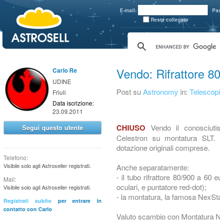
aaaaa
E-mail:
Pa
Resta collegato
Vendo: Rifrattore 8
Carlo Re
UDINE
Post su
Astronomy
in:
Telescopi
Friuli
Data iscrizione:
23.09.2011
Vendo il conosciutis
CHIUSO
Segui questo utente
Celestron su montatura SLT. Il
dotazione originali comprese.
Telefono:
Visibile solo agli Astroseller registrati.
Anche separatamente:
- il tubo rifrattore 80/900 a 60
Mail:
oculari, e puntatore red-dot);
Visibile solo agli Astroseller registrati.
- la montatura, la famosa NexStar
Registrati subito
per entrare in
contatto con Carlo
Valuto scambio con Montatura 