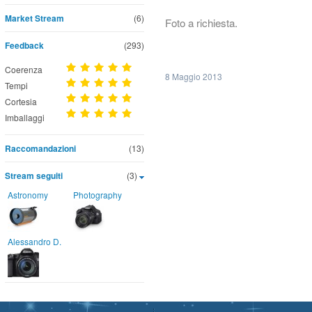
Market Stream
(6)
Foto a richiesta.
Feedback
(293)
Coerenza
8 Maggio 2013
Tempi
Cortesia
Imballaggi
Raccomandazioni
(13)
Stream seguiti
(3)
Astronomy
Photography
Alessandro D.