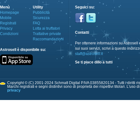
Menù
Utility
Seguici su:
Homepage
Pubblicità
Mobile
Sicurezza
Registrati
FAQ
Privacy
Lotta ai truffatori
Contatti
Condizioni
Trattative private
Raccomandazioni
Per ottenere informazioni su Astrosell 
sui suoi servizi, scrivi a questo indirizz
Astrosell è disponibile su:
staff@astrosell.it
Se ti piace dillo a tutti
Copyright © (C) 2001-2024 Schmatt Digital P.IVA 03855820134 - Tutti i diritti ris
Marchi registrati e segni distintivi sono di proprietà dei rispettivi titolari. L'uso 
privacy