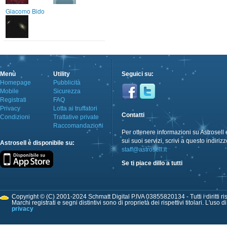
Giacomo Bido
Menù
Utility
Seguici su:
Homepage
Pubblicità
Mobile
Sicurezza
Registrati
FAQ
Privacy
Lotta ai truffatori
Contatti
Condizioni
Trattative private
Raccomandazioni
Per ottenere informazioni su Astrosell 
sui suoi servizi, scrivi a questo indirizz
Astrosell è disponibile su:
staff@astrosell.it
Se ti piace dillo a tutti
Copyright © (C) 2001-2024 Schmatt Digital P.IVA 03855820134 - Tutti i diritti ris
Marchi registrati e segni distintivi sono di proprietà dei rispettivi titolari. L'uso 
privacy