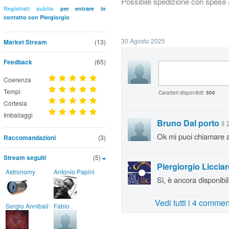
Possibile spedizione con spese a
Registrati subito
per entrare in
contatto con Piergiorgio
30 Agosto 2025
Market Stream
(13)
Feedback
(65)
Coerenza
Tempi
Caratteri disponibili:
500
Cortesia
Imballaggi
Bruno Dal porto
il
Ok mi puoi chiamare 
Raccomandazioni
(3)
Stream seguiti
(5)
Piergiorgio Licciar
Astronomy
Antonio Papini
Si, è ancora disponibi
Vedi tutti i 4 commen
Sergio Annibali
Fabio .