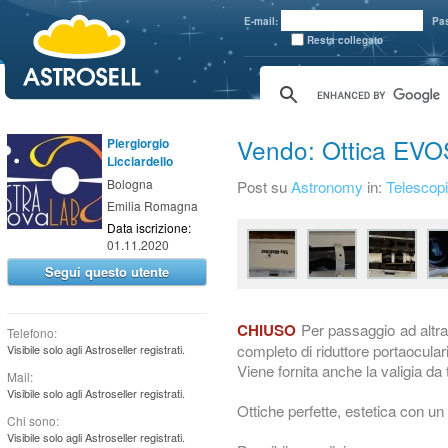
aaaaa
E-mail:
Pa
Resta collegato
Vendo: Ottica EVO
Piergiorgio
Licciardello
Bologna
Post su
Astronomy
in:
Telescopi
Emilia Romagna
Data iscrizione:
01.11.2020
Segui questo utente
Per passaggio ad altr
CHIUSO
Telefono:
completo di riduttore portaocular
Visibile solo agli Astroseller registrati.
Viene fornita anche la valigia da 
Mail:
Visibile solo agli Astroseller registrati.
Ottiche perfette, estetica con un 
Chi sono:
Visibile solo agli Astroseller registrati.