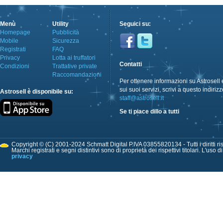
Menù
Utility
Seguici su:
Homepage
Pubblicità
Mobile
Sicurezza
Registrati
FAQ
Privacy
Lotta ai truffatori
Contatti
Condizioni
Trattative private
Raccomandazioni
Per ottenere informazioni su Astrosell 
sui suoi servizi, scrivi a questo indirizz
Astrosell è disponibile su:
staff@astrosell.it
Se ti piace dillo a tutti
Copyright © (C) 2001-2024 Schmatt Digital P.IVA 03855820134 - Tutti i diritti ris
Marchi registrati e segni distintivi sono di proprietà dei rispettivi titolari. L'uso 
privacy