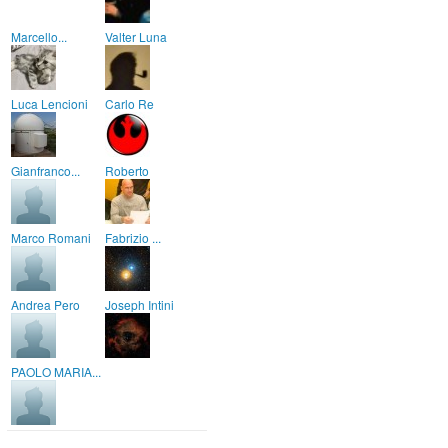
Marcello...
Valter Luna
Luca Lencioni
Carlo Re
Gianfranco...
Roberto
Marco Romani
Fabrizio ...
Andrea Pero
Joseph Intini
PAOLO MARIA...