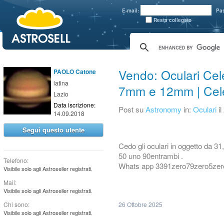
aaaaa
E-mail:
Pa
Resta collegato
Vendo: Oculari Cel
PAOLO Catone
latina
7mm e 12mm | Cel
Lazio
Data iscrizione:
Post su
Astronomy
in:
Oculari
i
14.09.2018
Segui questo utente
Cedo gli oculari in oggetto da 
50 uno 90entrambi .
Telefono:
Whats app 3391zero79zero5zer
Visibile solo agli Astroseller registrati.
Mail:
Visibile solo agli Astroseller registrati.
Chi sono:
26 Ottobre 2025
Visibile solo agli Astroseller registrati.