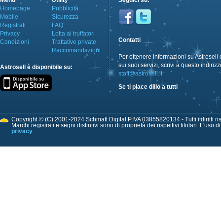
Menù
Utility
Seguici su:
Homepage
Pubblicità
Mobile
Sicurezza
Registrati
FAQ
Privacy
Lotta ai truffatori
Contatti
Condizioni
Trattative private
Raccomandazioni
Per ottenere informazioni su Astrosell 
sui suoi servizi, scrivi a questo indirizz
Astrosell è disponibile su:
staff@astrosell.it
Se ti piace dillo a tutti
Copyright © (C) 2001-2024 Schmatt Digital P.IVA 03855820134 - Tutti i diritti ris
Marchi registrati e segni distintivi sono di proprietà dei rispettivi titolari. L'uso 
privacy