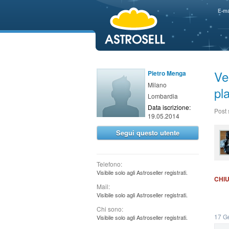
aaaaa
E-ma
Ve
Pietro Menga
Milano
pl
Lombardia
Data iscrizione:
Post
19.05.2014
Segui questo utente
Telefono:
Visibile solo agli Astroseller registrati.
CHI
Mail:
Visibile solo agli Astroseller registrati.
Chi sono:
17 G
Visibile solo agli Astroseller registrati.