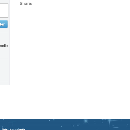
Share:
ler
rmette