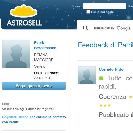
aaaaa
E-mail:
Pa
Resta collegato
Feedback di Patr
Patrik
Bergamasco
POIANA
MAGGIORE
Veneto
Corrado Pidò
Data iscrizione:
Tutto c
23.01.2012
rapidi.
Segui questo utente
Coerenza
Mail:
Visibile solo agli Astroseller registrati.
Pubblicato i
Registrati subito
per entrare in contatto
con Patrik