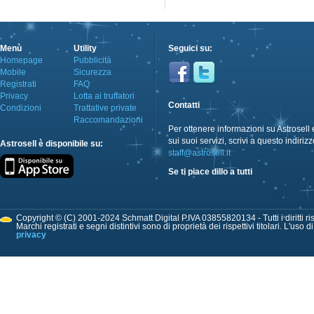
Menù
Utility
Seguici su:
Homepage
Pubblicità
Mobile
Sicurezza
Registrati
FAQ
Privacy
Lotta ai truffatori
Contatti
Condizioni
Trattative private
Raccomandazioni
Per ottenere informazioni su Astrosell 
sui suoi servizi, scrivi a questo indirizz
Astrosell è disponibile su:
staff@astrosell.it
Se ti piace dillo a tutti
Copyright © (C) 2001-2024 Schmatt Digital P.IVA 03855820134 - Tutti i diritti ris
Marchi registrati e segni distintivi sono di proprietà dei rispettivi titolari. L'uso 
privacy