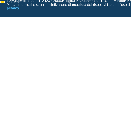
Copyright © (C) 2001-2024 Schmatt Digital P.IVA 03855820134 - Tutti i diritti ris
Marchi registrati e segni distintivi sono di proprietà dei rispettivi titolari. L'uso 
privacy