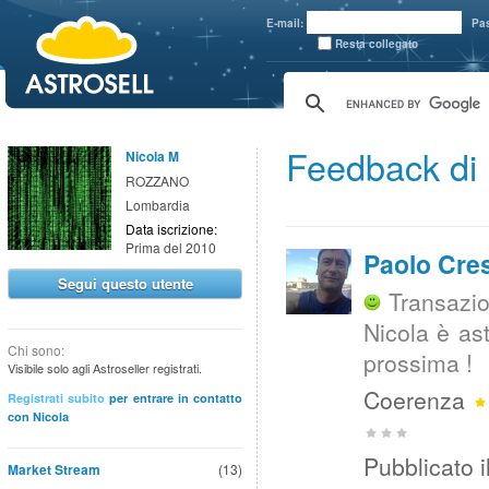
aaaaa
E-mail:
Pa
Resta collegato
Feedback di 
Nicola M
ROZZANO
Lombardia
Data iscrizione:
Prima del 2010
Paolo Cre
Segui questo utente
Transazio
Nicola è ast
Chi sono:
prossima !
Visibile solo agli Astroseller registrati.
Coerenza
Registrati subito
per entrare in contatto
con Nicola
Pubblicato i
Market Stream
(13)