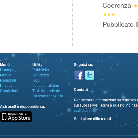
Coerenza
Pubblicato i
Menù
Utility
Seguici su:
Homepage
Pubblicità
Mobile
Sicurezza
Registrati
FAQ
Privacy
Lotta ai truffatori
Contatti
Condizioni
Trattative private
Raccomandazioni
Per ottenere informazioni su Astrosell 
sui suoi servizi, scrivi a questo indirizz
Astrosell è disponibile su:
staff@astrosell.it
Se ti piace dillo a tutti