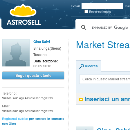
aaaaa
E-mail:
Pa
Resta collegato
Market Stre
Gino Salvi
Sinalunga(Siena)
Toscana
Data iscrizione:
06.09.2016
Ricerca
Segui questo utente
Telefono:
Inserisci un a
Visibile solo agli Astroseller registrati.
Mail:
Visibile solo agli Astroseller registrati.
Registrati subito
per entrare in contatto
con Gino