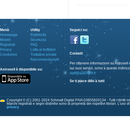
Menù
Utility
Seguici su:
Homepage
Pubblicità
Mobile
Sicurezza
Registrati
FAQ
Privacy
Lotta ai truffatori
Contatti
Condizioni
Trattative private
Raccomandazioni
Per ottenere informazioni su Astrosell 
sui suoi servizi, scrivi a questo indirizz
Astrosell è disponibile su:
staff@astrosell.it
Se ti piace dillo a tutti
Copyright © (C) 2001-2024 Schmatt Digital P.IVA 03855820134 - Tutti i diritti ris
Marchi registrati e segni distintivi sono di proprietà dei rispettivi titolari. L'uso 
privacy