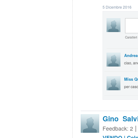
5 Dicembre 2016
Caratteri
Andrea
ciao, an
Miss 
per cas
Gino Salv
Feedback: 2
VENDO | Celes