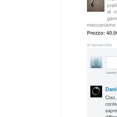
prat
di m
gamm
meccanismo d
Prezzo: 40.0
22 Gennaio 2024
Caratteri
Dani
Ciao
confe
sapre
diffi