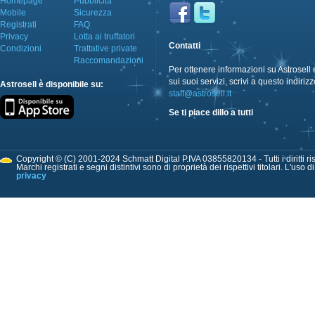
Homepage
Pubblicità
Mobile
Sicurezza
Registrati
FAQ
Privacy
Lotta ai truffatori
Contatti
Condizioni
Trattative private
Raccomandazioni
Per ottenere informazioni su Astrosell 
sui suoi servizi, scrivi a questo indirizz
Astrosell è disponibile su:
staff@astrosell.it
Se ti piace dillo a tutti
Copyright © (C) 2001-2024 Schmatt Digital P.IVA 03855820134 - Tutti i diritti ris
Marchi registrati e segni distintivi sono di proprietà dei rispettivi titolari. L'uso 
privacy