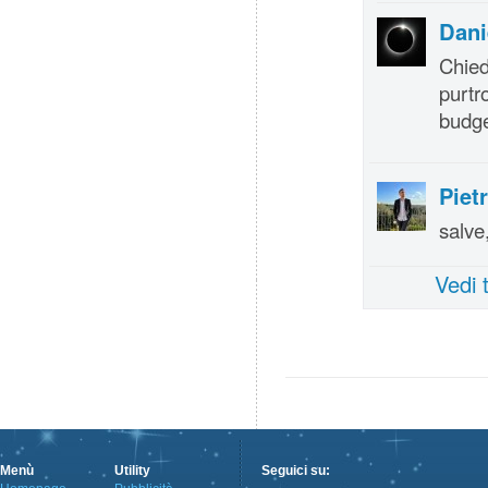
Dani
Chie
purtr
budge
Piet
salve
Vedi 
Menù
Utility
Seguici su: