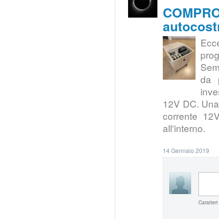
COMPRO |
autocost
Ecce
pro
Seme
da 
inve
12V DC. Una p
corrente 12
all'interno.
14 Gennaio 2019
Caratteri