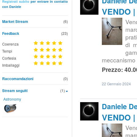
Daniele D
Registrati subito
per entrare in contatto
con Daniele
VENDO | C
Vend
Market Stream
(6)
marc
Feedback
(23)
prat
di m
Coerenza
gamm
Tempi
Cortesia
meccanismo d
Imballaggi
Prezzo: 40.0
Raccomandazioni
(0)
22 Gennaio 2024
Stream seguiti
(1)
Astronomy
Daniele D
VENDO | C
Vend
marc