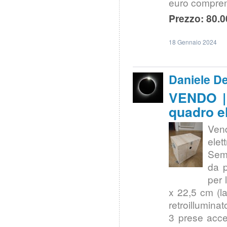
euro compren
Prezzo: 80.0
18 Gennaio 2024
Daniele D
VENDO |
quadro el
Vend
elet
Seme
da p
per 
x 22,5 cm (la
retroillumina
3 prese acce