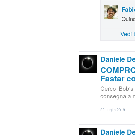
Fabi
Quind
Vedi 
Daniele D
COMPRO 
Fastar c
Cerco Bob's
consegna a m
22 Luglio 2019
Daniele D