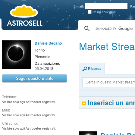
aaaaa
E-mail:
Pa
Resta collegato
Market Stre
Daniele Degano
Torino
Piemonte
Data iscrizione:
05.04.2018
Ricerca
Segui questo utente
Telefono:
Inserisci un a
Visibile solo agli Astroseller registrati.
Mail:
Visibile solo agli Astroseller registrati.
Chi sono:
Visibile solo agli Astroseller registrati.