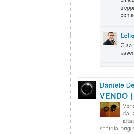
trepp
con s
Lell
Ciao 
esser
Daniele D
VENDO | 
Vend
da 
atta
scatola origi