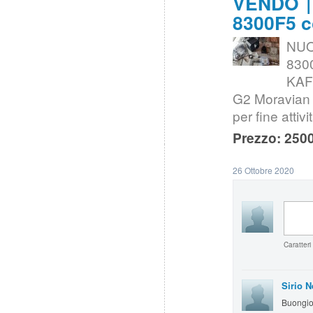
VENDO |
8300F5 co
NUO
8300
KAF-
G2 Moravian 5
per fine attivi
Prezzo: 2500
26 Ottobre 2020
Caratteri
Sirio N
Buongio