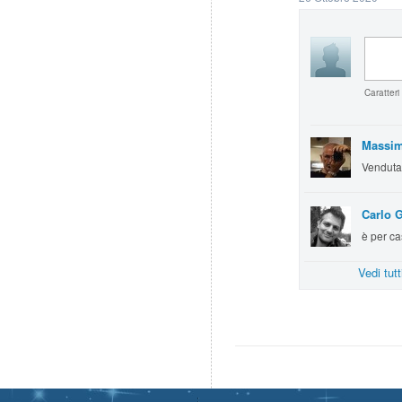
Caratteri
Massim
Vendut
Carlo G
è per ca
Vedi tut