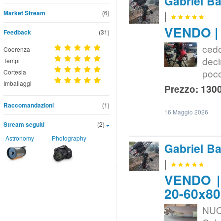
Gabriel Ba
Market Stream
(6)
|
VENDO | 
Feedback
(31)
ced
Coerenza
dec
Tempi
poco
Cortesia
Imballaggi
Prezzo: 1300
Raccomandazioni
(1)
16 Maggio 2026
Stream seguiti
(2)
Astronomy
Photography
Gabriel Ba
|
VENDO | 
20-60x80
NUO