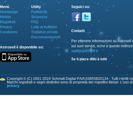
Menù
Utility
Seguici su:
Homepage
Pubblicità
Mobile
Sicurezza
Registrati
FAQ
Privacy
Lotta ai truffatori
Contatti
Condizioni
Trattative private
Raccomandazioni
Per ottenere informazioni su Astrosell 
sui suoi servizi, scrivi a questo indirizz
Astrosell è disponibile su:
staff@astrosell.it
Se ti piace dillo a tutti
Copyright © (C) 2001-2024 Schmatt Digital P.IVA 03855820134 - Tutti i diritti ris
Marchi registrati e segni distintivi sono di proprietà dei rispettivi titolari. L'uso 
privacy