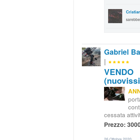
Cristia
sarebbe 
Gabriel Ba
|
VENDO |
(nuoviss
AN
port
con
cessata attivi
Prezzo: 3000
26 Ottobre 2020