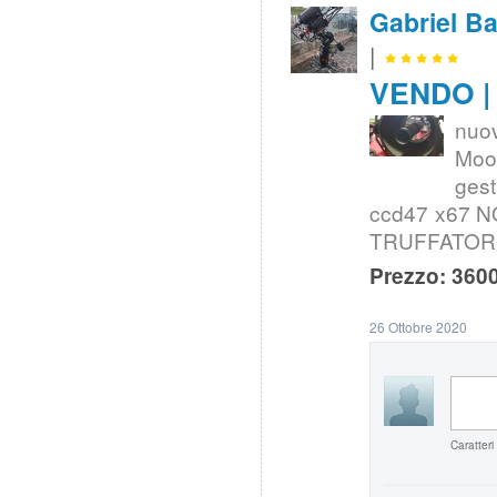
Gabriel Ba
|
VENDO | 
nuo
Moo
gest
ccd47 x67 NON
TRUFFATORI
Prezzo: 3600
26 Ottobre 2020
Caratteri