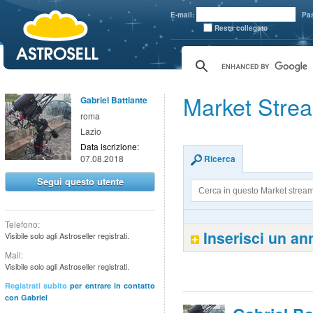
aaaaa
E-mail:
Pa
Resta collegato
Market Strea
Gabriel Battiante
roma
Lazio
Data iscrizione:
07.08.2018
Ricerca
Segui questo utente
Telefono:
Inserisci un a
Visibile solo agli Astroseller registrati.
Mail:
Visibile solo agli Astroseller registrati.
Registrati subito
per entrare in contatto
con Gabriel