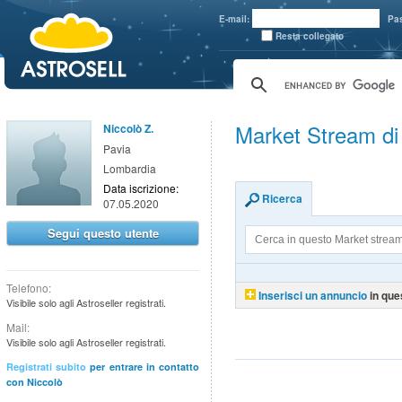
aaaaa
E-mail:
Pa
Resta collegato
Market Stream di
Niccolò Z.
Pavia
Lombardia
Data iscrizione:
Ricerca
07.05.2020
Segui questo utente
Telefono:
Inserisci un annuncio
in que
Visibile solo agli Astroseller registrati.
Mail:
Visibile solo agli Astroseller registrati.
Registrati subito
per entrare in contatto
con Niccolò