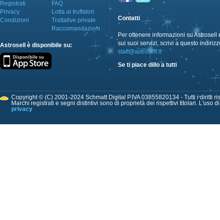
Registrati
FAQ
Privacy
Lotta ai truffatori
Contatti
Condizioni
Trattative private
Raccomandazioni
Per ottenere informazioni su Astrosell 
sui suoi servizi, scrivi a questo indirizz
Astrosell è disponibile su:
staff@astrosell.it
Se ti piace dillo a tutti
Copyright © (C) 2001-2024 Schmatt Digital P.IVA 03855820134 - Tutti i diritti ris
Marchi registrati e segni distintivi sono di proprietà dei rispettivi titolari. L'uso 
privacy