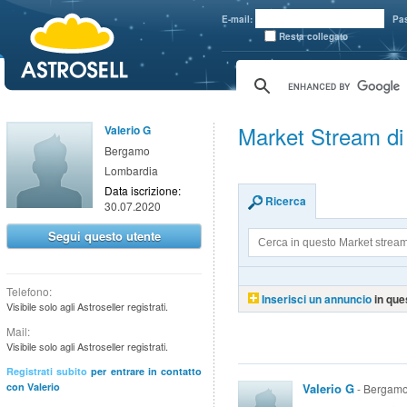
aaaaa
E-mail:
Pa
Resta collegato
Market Stream di
Valerio G
Bergamo
Lombardia
Data iscrizione:
Ricerca
30.07.2020
Segui questo utente
Telefono:
Inserisci un annuncio
in que
Visibile solo agli Astroseller registrati.
Mail:
Visibile solo agli Astroseller registrati.
Registrati subito
per entrare in contatto
con Valerio
Valerio G
- Bergamo