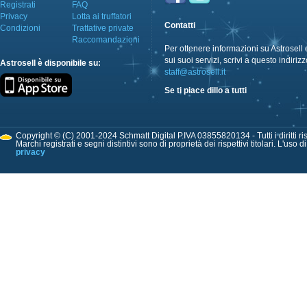
Registrati
FAQ
Privacy
Lotta ai truffatori
Contatti
Condizioni
Trattative private
Raccomandazioni
Per ottenere informazioni su Astrosell 
sui suoi servizi, scrivi a questo indirizz
Astrosell è disponibile su:
staff@astrosell.it
Se ti piace dillo a tutti
Copyright © (C) 2001-2024 Schmatt Digital P.IVA 03855820134 - Tutti i diritti ris
Marchi registrati e segni distintivi sono di proprietà dei rispettivi titolari. L'uso 
privacy