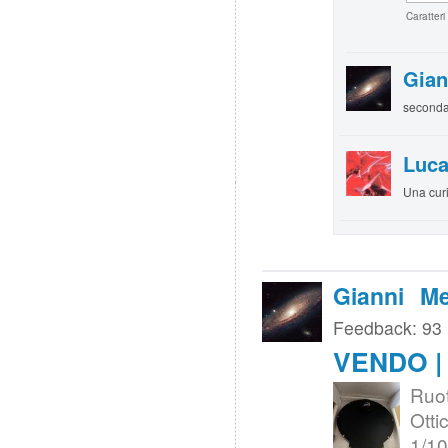
Caratteri
Gian
seconda
Luca
Una curi
Gianni Me
Feedback: 93
VENDO | 
Ruot
Otti
1/1