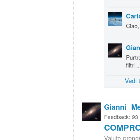
Carl
Ciao,
Gian
Purtr
filtri
Vedi 
Gianni Me
Feedback: 93
COMPRO 
Valuto propos