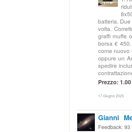
ridu
8x50
batteria. Due 
volta. Corret
graffi muffe o
borsa € 450.
come nuovo €
oppure un An
spedire inclu
contrattazion
Prezzo: 1.00
17 Giugno 2025
Gianni Me
Feedback: 93