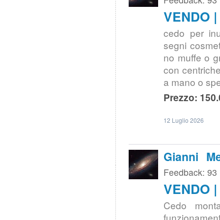
VENDO | 
cedo per inu
segni cosmet
no muffe o gra
con centrich
a mano o sped
Prezzo: 150.
12 Luglio 2026
Gianni Me
Feedback: 93
VENDO | 
Cedo montat
funzionament