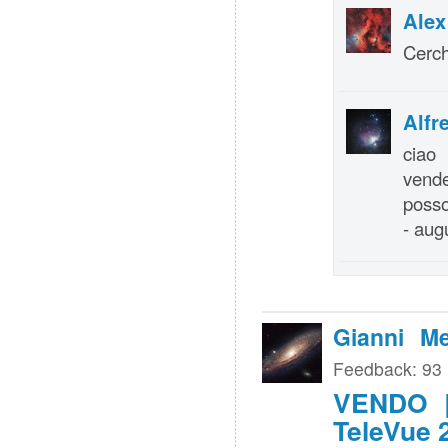
Alex
Cerch
Alfr
ciao 
vende
posso
- augu
Gianni Me
Feedback: 93
VENDO |
TeleVue 