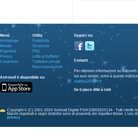
Menù
Utility
Seguici su:
Homepage
Pubblicità
Mobile
Sicurezza
Registrati
FAQ
Privacy
Lotta ai truffatori
Contatti
Condizioni
Trattative private
Raccomandazioni
Per ottenere informazioni su Astrosell 
sui suoi servizi, scrivi a questo indirizz
Astrosell è disponibile su:
staff@astrosell.it
Se ti piace dillo a tutti
Copyright © (C) 2001-2024 Schmatt Digital P.IVA 03855820134 - Tutti i diritti ris
Marchi registrati e segni distintivi sono di proprietà dei rispettivi titolari. L'uso 
privacy