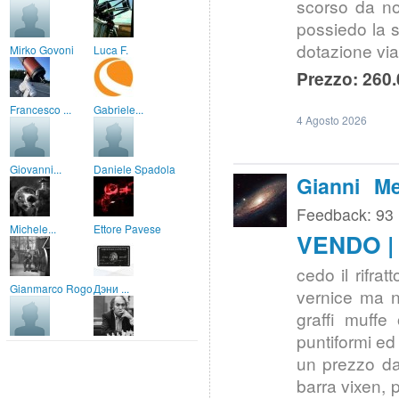
scorso da not
possiedo la s
dotazione vi
Mirko Govoni
Luca F.
Prezzo: 260.
Francesco ...
Gabriele...
4 Agosto 2026
Giovanni...
Daniele Spadola
Gianni Me
Feedback: 93
Michele...
Ettore Pavese
VENDO | 
cedo il rifrat
Gianmarco Rogo
Дэни ...
vernice ma nu
graffi muffe
puntiformi ed
un prezzo da 
barra vixen, 