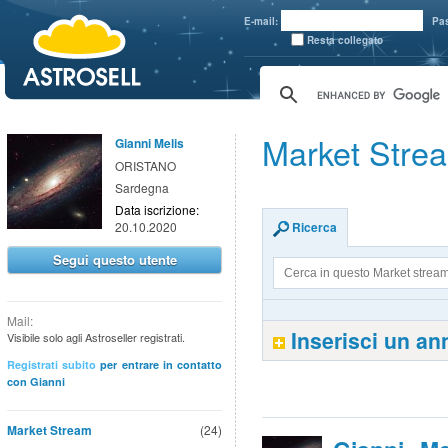
aaaaa
E-mail:
Pa
Resta collegato
Market Strea
Gianni Melis
ORISTANO
Sardegna
Data iscrizione:
20.10.2020
Ricerca
Segui questo utente
Mail:
Inserisci un a
Visibile solo agli Astroseller registrati.
Registrati subito
per entrare in contatto
con Gianni
Market Stream
(24)