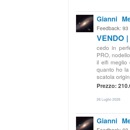
Gianni Me
Feedback: 93
VENDO |
cedo in perf
PRO, nodello 
il eifi megli
quanto ho la
scatola origi
Prezzo: 210.
26 Luglio 2026
Gianni Me
Feedback: 93