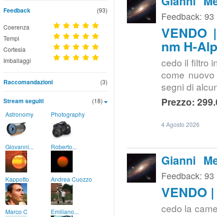
Gianni Me
Feedback
(93)
Feedback: 93
Coerenza
VENDO | 
Tempi
nm H-Alph
Cortesia
cedo il filtro
Imballaggi
come nuovo e
Raccomandazioni
(3)
segni di alcu
Prezzo: 299.
Stream seguiti
(18)
Astronomy
Photography
4 Agosto 2026
Giovanni...
Roberto...
Gianni Me
Feedback: 93
Kappotto
Andrea Cuozzo
VENDO | 
cedo la came
Marco C
Emiliano...