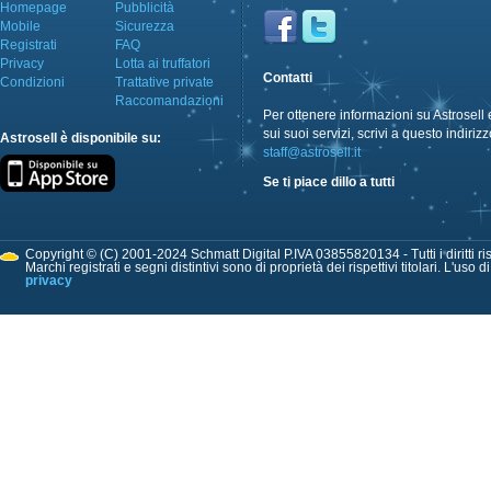
Homepage
Pubblicità
Mobile
Sicurezza
Registrati
FAQ
Privacy
Lotta ai truffatori
Contatti
Condizioni
Trattative private
Raccomandazioni
Per ottenere informazioni su Astrosell 
sui suoi servizi, scrivi a questo indirizz
Astrosell è disponibile su:
staff@astrosell.it
Se ti piace dillo a tutti
Copyright © (C) 2001-2024 Schmatt Digital P.IVA 03855820134 - Tutti i diritti ris
Marchi registrati e segni distintivi sono di proprietà dei rispettivi titolari. L'uso 
privacy