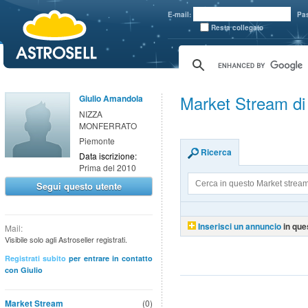
aaaaa
E-mail:
Pa
Resta collegato
Market Stream di
Giulio Amandola
NIZZA
MONFERRATO
Piemonte
Ricerca
Data iscrizione:
Prima del 2010
Segui questo utente
Inserisci un annuncio
in que
Mail:
Visibile solo agli Astroseller registrati.
Registrati subito
per entrare in contatto
con Giulio
Market Stream
(0)