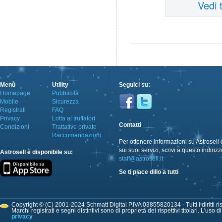
Vedi 
Menù
Utility
Seguici su:
Homepage
Pubblicità
Mobile
Sicurezza
Registrati
FAQ
Privacy
Lotta ai truffatori
Contatti
Condizioni
Trattative private
Raccomandazioni
Per ottenere informazioni su Astrosell 
sui suoi servizi, scrivi a questo indirizz
Astrosell è disponibile su:
staff@astrosell.it
Se ti piace dillo a tutti
Copyright © (C) 2001-2024 Schmatt Digital P.IVA 03855820134 - Tutti i diritti ris
Marchi registrati e segni distintivi sono di proprietà dei rispettivi titolari. L'uso 
privacy