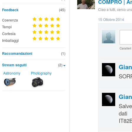
COMPRO | Ane
Ciao a tutti, cerco un
Feedback
(45)
15 Ottobre 2014
Coerenza
Tempi
Cortesia
Imballaggi
Caratteri
Raccomandazioni
(1)
Stream seguiti
(2)
Gian
Astronomy
Photography
SORRY
Gian
Salve
dat
IT82