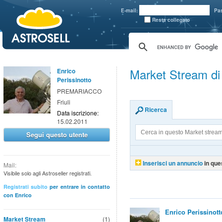
aaaaa
E-mail:
Pa
Resta collegato
Market Stream di 
Enrico
Perissinotto
PREMARIACCO
Friuli
Ricerca
Data iscrizione:
15.02.2011
Segui questo utente
Inserisci un annuncio
in que
Mail:
Visibile solo agli Astroseller registrati.
Registrati subito
per entrare in contatto
con Enrico
Enrico Perissinott
Market Stream
(1)