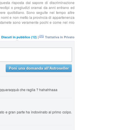
uesta risposta dal sapore di discriminazione
tereotipi o pregiudizi oramai da anni entrano ed
vere quotidiano. Sono seguite nel tempo altre
io nomi e non metto la provincia di appartenenza
rtunatamete sono veramente pochi e come nel mio
Discuti in pubblico (12) |
Trattativa in Privato
Poni una domanda all'Astroseller
uaqquaraqquà che raglia ? hahahhaaa
to e gran parte ha indovinato al primo colpo.