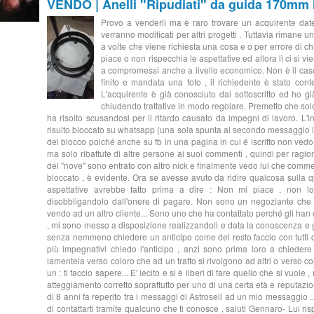
VENDO | Anelli "Ripudiati" da guida 170mm i
Provo a venderli ma è raro trovare un acquirente date
verranno modificati per altri progetti . Tuttavia rimane
a volte che viene richiesta una cosa e o per errore di ch
piace o non rispecchia le aspettative ed allora lì ci si 
a compromessi anche a livello economico. Non è il caso 
finito e mandata una foto , il richiedente è stato con
L'acquirente è già conosciuto dal sottoscritto ed ho già
chiudendo trattative in modo regolare. Premetto che so
ha risolto scusandosi per il ritardo causato da impegni di lavoro. L'i
risulto bloccato su whatsapp (una sola spunta al secondo messaggio in
del blocco poiché anche su fb in una pagina in cui é iscritto non ved
ma solo ribattute di altre persone ai suoi commenti , quindi per ragi
del "nove" sono entrato con altro nick e finalmente vedo lui che comment
bloccato , è evidente. Ora se avesse avuto da ridire qualcosa sulla q
aspettative avrebbe fatto prima a dire : Non mi piace , non l
disobbligandolo dall'onere di pagare. Non sono un negoziante che po
vendo ad un altro cliente... Sono uno che ha contattato perché gli han d
, mi sono messo a disposizione realizzandoli e data la conoscenza e g
senza nemmeno chiedere un anticipo come del resto faccio con tutti c
più impegnativi chiedo l'anticipo , anzi sono prima loro a chiede
lamentela verso coloro che ad un tratto si rivolgono ad altri o verso c
un : ti faccio sapere... E' lecito e si è liberi di fare quello che si vuo
atteggiamento corretto soprattutto per uno di una certa età e reputaz
di 8 anni fa reperito tra i messaggi di Astrosell ad un mio messaggio
di contattarti tramite qualcuno che ti conosce , saluti Gennaro- Lui ri