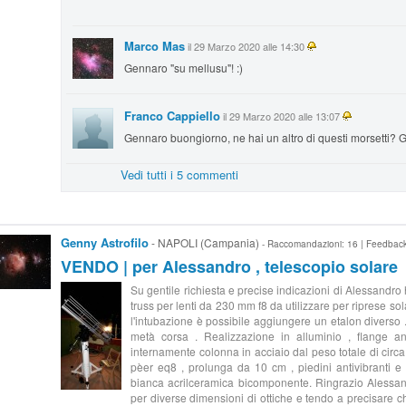
Marco Mas
il 29 Marzo 2020 alle 14:30
Gennaro "su mellusu"! :)
Franco Cappiello
il 29 Marzo 2020 alle 13:07
Gennaro buongiorno, ne hai un altro di questi morsetti? 
Vedi tutti i 5 commenti
Genny Astrofilo
- NAPOLI (Campania)
- Raccomandazioni: 16 | Feedbac
VENDO | per Alessandro , telescopio solare
Su gentile richiesta e precise indicazioni di Alessandro
truss per lenti da 230 mm f8 da utilizzare per riprese sol
l'intubazione è possibile aggiungere un etalon diverso 
metà corsa . Realizzazione in alluminio , flange an
internamente colonna in acciaio dal peso totale di circ
pèer eq8 , prolunga da 10 cm , piedini antivibranti e
bianca acrilceramica bicomponente. Ringrazio Alessandro
per diverse dimensioni di ottiche e tendo a precisare c