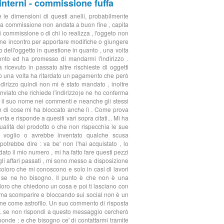
nterni - commissione fuffa
 le dimensioni di questi anelli, probabilmente
 una commissione non andata a buon fine , capita
i commissione o di chi lo realizza , l'oggeto non
viene incontro per apportare modifiche o giungere
dell'oggetto in questione in quanto , una volta
tento ed ha promesso di mandarmi l'indirizzo .
 ricevuto in passato altre rischieste di oggetti
lo una volta ha ritardato un pagamento che però
ndirizzo quindi non mi è stato mandato , inoltre
viato che richiede l'indirizzo)e ne ho conferma
o il suo nome nei commenti e neanche gli stessi
on di cose mi ha bloccato anche lì . Come prova
a e risponde a quesiti vari sopra citati... Mi ha
ualità del prodotto o che non rispecchia le sue
o voglio o avrebbe inventato qualche scusa
trebbe dire : va be' non l'hai acquistato , lo
ato il mio numero , mi ha fatto fare questi pezzi
li affari passati , mi sono messo a disposizione
oloro che mi conoscono e solo in casi di lavori
re se ne ho bisogno. Il punto è che non è una
oloro che chiedono un cosa e poi ti lasciano con
le , ma scomparire e bloccando sui social non è un
ione come astrofilo. Un suo commento di risposta
 ... se non rispondi a questo messaggio cercherò
sponde : e che bisogno ce' di contattarmi tramite