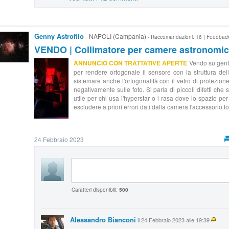
Genny Astrofilo
- NAPOLI (Campania)
- Raccomandazioni: 16 | Feedbac
VENDO | Collimatore per camere astronomic
ANNUNCIO CON TRATTATIVE APERTE
Vendo su genti
per rendere ortogonale il sensore con la struttura de
sistemare anche l'ortogonalità con il vetro di protezion
negativamente sulle foto. Si parla di piccoli difetti che 
utile per chi usa l'hyperstar o i rasa dove lo spazio per 
escludere a priori errori dati dalla camera l'accessorio to
24 Febbraio 2023
Caratteri disponibili:
500
Alessandro Bianconi
il 24 Febbraio 2023 alle 19:39