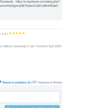
cebook. https://m.facebook.com/story.php?
EBAemoAGe2greryMETaQeoCQsDJdBvkSfQwC
|
k: 213
con attacco losmandy 3" per 10micron hp3 3000.
Discuti in pubblico (5) |
Trattativa in Privato