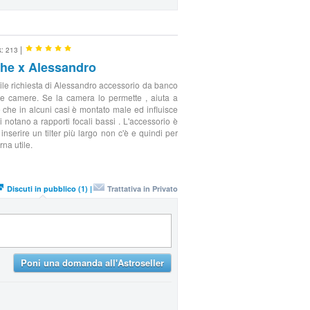
|
k: 213
he x Alessandro
le richiesta di Alessandro accessorio da banco
lle camere. Se la camera lo permette , aiuta a
e che in alcuni casi è montato male ed influisce
si notano a rapporti focali bassi . L'accessorio è
inserire un tilter più largo non c'è e quindi per
rna utile.
Discuti in pubblico (1) |
Trattativa in Privato
Poni una domanda all'Astroseller