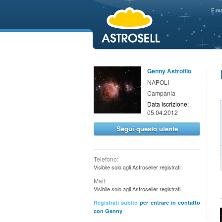
aaaaa
E-ma
Genny Astrofilo
NAPOLI
Campania
Data iscrizione:
05.04.2012
Segui questo utente
Telefono:
Visibile solo agli Astroseller registrati.
Mail:
Visibile solo agli Astroseller registrati.
Registrati subito
per entrare in contatto
con Genny