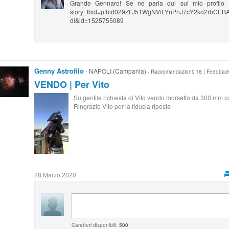
Grande Gennaro! Se ne parla qui sul mio profilo Fa
story_fbid=pfbid029ZFJ51WgNViLYnPnJ7cY2ko2rbC
dl&id=1525755089
Genny Astrofilo
- NAPOLI (Campania)
- Raccomandazioni: 16 | Feedbac
VENDO | Per Vito
Su gentile richiesta di Vito vendo morsetto da 300 mm 
Ringrazio Vito per la fiducia riposta
28 Marzo 2020
Caratteri disponibili:
500