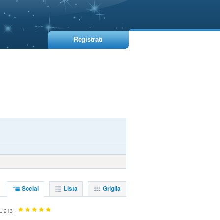
Registrati
Social
Lista
Griglia
|
k: 213