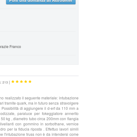
Poni una domanda all'Astroseller
Grazie Franco
|
k: 213
 ho realizzato il seguente materiale: intubazione
ari tramite quark, ma in futuro senza stravolgere
. Possibilità di aggiungere il d-erf da 110 mm a
odizzate, paraluce per fokeggiatore annerito
a 50 kg , diametro tubo circa 200mm con flangia
 livellanti con gommino in sorbothane, vernice
 per la fiducia riposta . Effettuo lavori simili
he l'intubazione truss non è da intendersi come