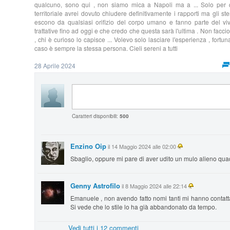
qualcuno, sono qui , non siamo mica a Napoli ma a ... Solo per q
territoriale avrei dovuto chiudere definitivamente i rapporti ma gli s
escono da qualsiasi orifizio del corpo umano e fanno parte del vi
trattative fino ad oggi e che credo che questa sarà l'ultima . Non facc
, chi è curioso lo capisce ... Volevo solo lasciare l'esperienza , fo
caso è sempre la stessa persona. Cieli sereni a tutti
28 Aprile 2024
Caratteri disponibili:
500
Enzino Oip
il 14 Maggio 2024 alle 02:00
Sbaglio, oppure mi pare di aver udito un mulo alieno q
Genny Astrofilo
il 8 Maggio 2024 alle 22:14
Emanuele , non avendo fatto nomi tanti mi hanno contatta
Si vede che lo stile lo ha già abbandonato da tempo.
Vedi tutti i 12 commenti