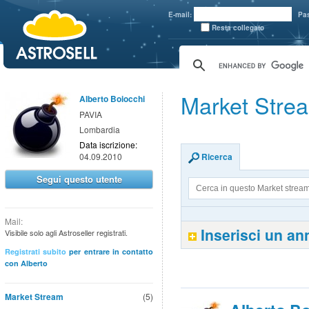
aaaaa
E-mail:
Pa
Resta collegato
Market Strea
Alberto Boiocchi
PAVIA
Lombardia
Data iscrizione:
04.09.2010
Ricerca
Segui questo utente
Mail:
Inserisci un a
Visibile solo agli Astroseller registrati.
Registrati subito
per entrare in contatto
con Alberto
Market Stream
(5)