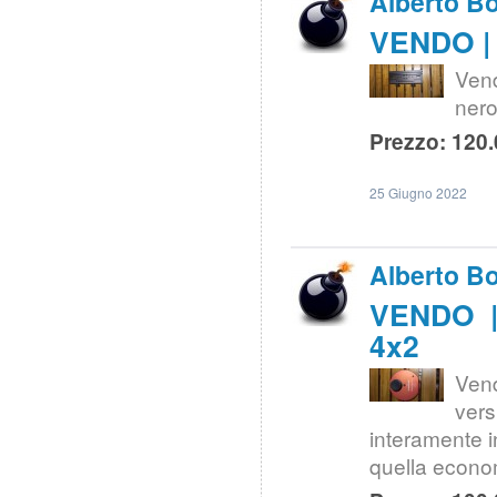
Alberto B
VENDO | 
Ven
nero
Prezzo: 120.
25 Giugno 2022
Alberto B
VENDO | 
4x2
Vend
ver
interamente i
quella econom