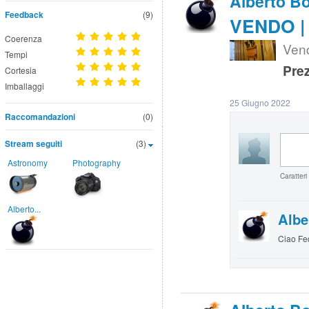
Alberto B
Feedback
(9)
VENDO | 
Coerenza
Vend
Tempi
Prez
Cortesia
Imballaggi
25 Giugno 2022
Raccomandazioni
(0)
Stream seguiti
(3)
Astronomy
Photography
Caratteri
Alberto...
Albe
Ciao Fed