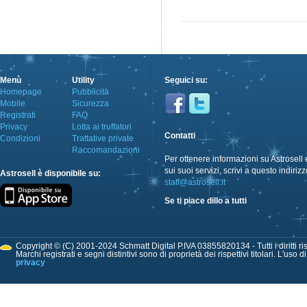
Menù
Utility
Seguici su:
Homepage
Pubblicità
Mobile
Sicurezza
Registrati
FAQ
Privacy
Lotta ai truffatori
Contatti
Condizioni
Trattative private
Raccomandazioni
Per ottenere informazioni su Astrosell 
sui suoi servizi, scrivi a questo indirizz
Astrosell è disponibile su:
staff@astrosell.it
Se ti piace dillo a tutti
Copyright © (C) 2001-2024 Schmatt Digital P.IVA 03855820134 - Tutti i diritti ris
Marchi registrati e segni distintivi sono di proprietà dei rispettivi titolari. L'uso 
privacy