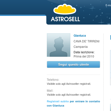
aaaaa
E-ma
Gianluca
CAVA DE' TIRRENI
Campania
Data iscrizione:
Prima del 2010
Segui questo utente
Telefono:
Visibile solo agli Astroseller registrati.
Mail:
Visibile solo agli Astroseller registrati.
Registrati subito
per entrare in contatto
con Gianluca