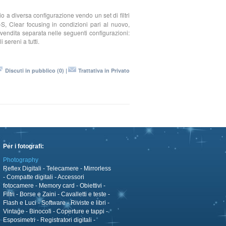
 a diversa configurazione vendo un set di filtri
 Clear focusing in condizioni pari al nuovo,
di vendita separata nelle seguenti configurazioni:
sereni a tutti.
Discuti in pubblico (0) |
Trattativa in Privato
Per i fotografi:
Photography
Reflex Digitali
-
Telecamere
-
Mirrorless
-
Compatte digitali
-
Accessori
fotocamere
-
Memory card
-
Obiettivi
-
Filtri
-
Borse e Zaini
-
Cavalletti e teste
-
Flash e Luci
-
Software
-
Riviste e libri
-
Vintage
-
Binocoli
-
Coperture e tappi
-
Esposimetri
-
Registratori digitali
-