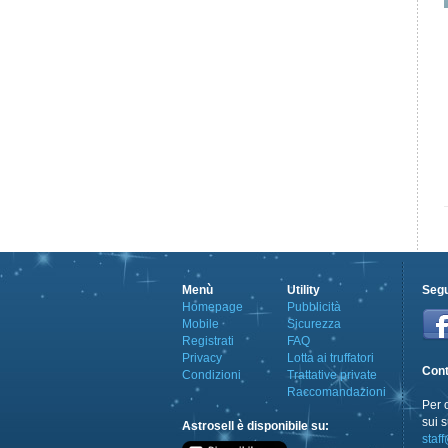
Menù
Utility
Segu
Homepage
Pubblicità
Mobile
Sicurezza
Registrati
FAQ
Privacy
Lotta ai truffatori
Cont
Condizioni
Trattative private
Raccomandazioni
Per 
sui s
Astrosell è disponibile su:
staff