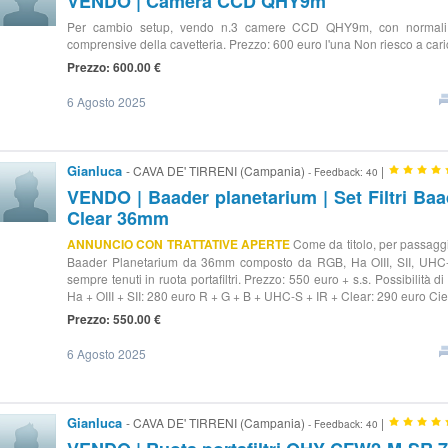
VENDO | Camera CCD QHY9m
Per cambio setup, vendo n.3 camere CCD QHY9m, con normali se
comprensive della cavetteria. Prezzo: 600 euro l'una Non riesco a carica
Prezzo: 600.00 €
6 Agosto 2025
Gianluca
- CAVA DE' TIRRENI (Campania)
|
- Feedback: 40
VENDO | Baader planetarium | Set Filtri Baa
Clear 36mm
ANNUNCIO CON TRATTATIVE APERTE
Come da titolo, per passaggio
Baader Planetarium da 36mm composto da RGB, Ha OIII, SII, UHC-S,
sempre tenuti in ruota portafiltri. Prezzo: 550 euro + s.s. Possibilità 
Ha + OIII + SII: 280 euro R + G + B + UHC-S + IR + Clear: 290 euro Cieli
Prezzo: 550.00 €
6 Agosto 2025
Gianluca
- CAVA DE' TIRRENI (Campania)
|
- Feedback: 40