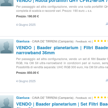
VENDO | Ruota portafiltri QHY CFW2-M-SR 
Per passaggio ad altra configurazione, vendo una ruota portafiltri
completa di scatola e raccordi vari. Prezzo: 190 euro + s.s.
Prezzo: 190.00 €
4 Giugno 2025
Gianluca
- CAVA DE' TIRRENI (Campania)
|
- Feedback: 40
VENDO | Baader planetarium | Filtri Baade
narrowband 36mm
Per passaggio ad altra configurazione, vendo un set di filtri Baa
RGB, Ha OIII SII ultra-narrowband in condizioni pari al nuovo, sempr
Possibilità di vendita separata: UHC RGB 300 euro, Ha OIII SII ultra-
Prezzo: 850.00 €
4 Giugno 2025
Gianluca
- CAVA DE' TIRRENI (Campania)
|
- Feedback: 40
VENDO | Baader planetarium | Set Filtri Baa