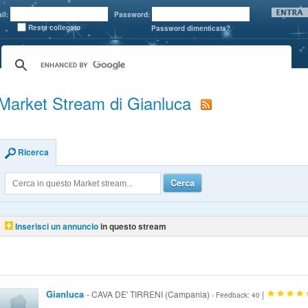
il:
Password:
Resta collegato
Password dimenticata?
Market Stream di Gianluca
Ricerca
Cerca
Inserisci un annuncio
in questo stream
Gianluca
- CAVA DE' TIRRENI (Campania)
|
- Feedback: 40