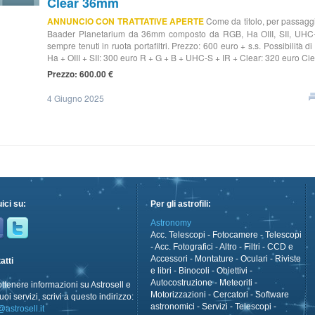
Clear 36mm
ANNUNCIO CON TRATTATIVE APERTE
Come da titolo, per passaggio
Baader Planetarium da 36mm composto da RGB, Ha OIII, SII, UHC-S,
sempre tenuti in ruota portafiltri. Prezzo: 600 euro + s.s. Possibilità 
Ha + OIII + SII: 300 euro R + G + B + UHC-S + IR + Clear: 320 euro Cieli 
Prezzo: 600.00 €
4 Giugno 2025
ici su:
Per gli astrofili:
Astronomy
Acc. Telescopi
-
Fotocamere
-
Telescopi
-
Acc. Fotografici
-
Altro
-
Filtri
-
CCD e
Accessori
-
Montature
-
Oculari
-
Riviste
atti
e libri
-
Binocoli
-
Obiettivi
-
Autocostruzione
-
Meteoriti
-
ottenere informazioni su Astrosell e
Motorizzazioni
-
Cercatori
-
Software
uoi servizi, scrivi a questo indirizzo:
astronomici
-
Servizi
-
Telescopi -
@astrosell.it