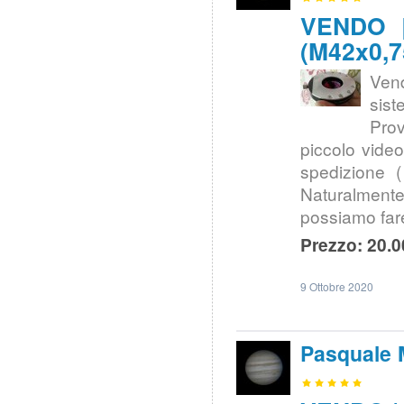
VENDO |
(M42x0,7
Vend
sis
Prov
piccolo vide
spedizione (
Naturalment
possiamo fare
Prezzo: 20.0
9 Ottobre 2020
Pasquale 