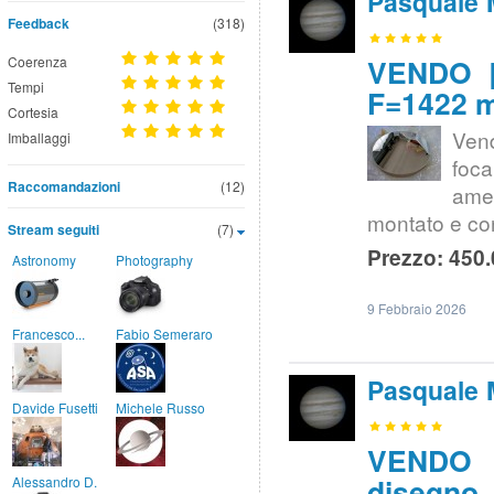
Pasquale 
Feedback
(318)
VENDO |
Coerenza
Tempi
F=1422 
Cortesia
Ven
Imballaggi
foc
Raccomandazioni
(12)
amer
montato e co
Stream seguiti
(7)
Prezzo: 450.
Astronomy
Photography
9 Febbraio 2026
Francesco...
Fabio Semeraro
Pasquale 
Davide Fusetti
Michele Russo
VENDO |
disegno
Alessandro D.