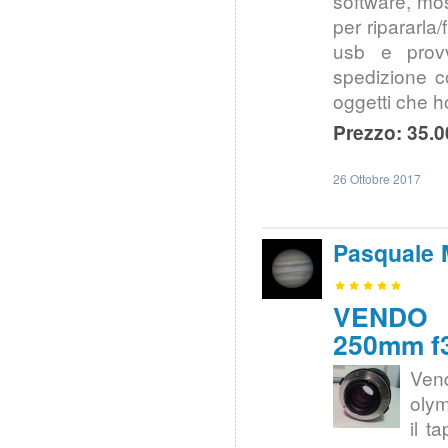
software, mo
per ripararla
usb e prov
spedizione c
oggetti che h
Prezzo: 35.0
26 Ottobre 2017
Pasquale 
VENDO |
250mm f3
Ven
olym
il t