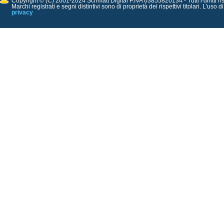
Copyright © (C) 2001-2024 Schmatt Digital P.IVA 03855820134 - Tutti i diritti ris
Marchi registrati e segni distintivi sono di proprietà dei rispettivi titolari. L'uso 
privacy