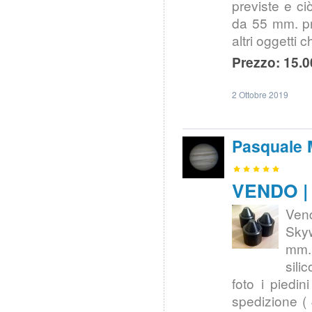
previste e ci
da 55 mm. pr
altri oggetti
Prezzo: 15.0
2 Ottobre 2019
Pasquale 
VENDO | 
Ven
Skyw
mm. 
sili
foto i piedi
spedizione ( 