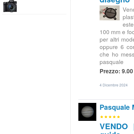
Vend
plas
este
100 mm e foc
per altri mod
oppure 6 con
che ho messo
pasquale
Prezzo: 9.00
4 Dicembre 2024
Pasquale 
VENDO |