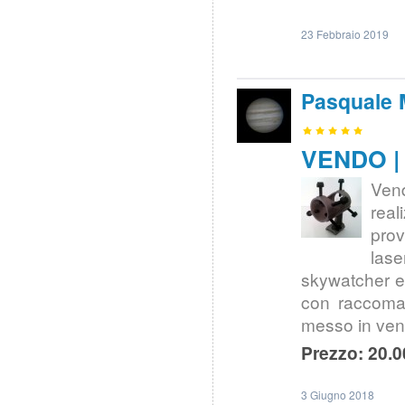
23 Febbraio 2019
Pasquale 
VENDO | 
Vend
real
prov
lase
skywatcher e
con raccoman
messo in ven
Prezzo: 20.0
3 Giugno 2018