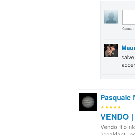
Caratteri
Maur
salve
appen
Pasquale 
VENDO | 
Vendo filo n
riscaldanti 