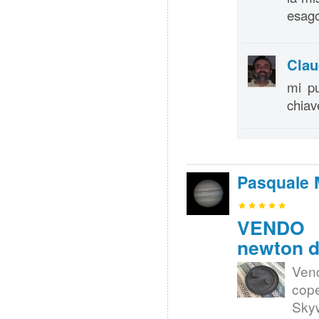
esago
Clau
mi pu
chiav
Pasquale 
VENDO |
newton d
Ven
cope
Skyw