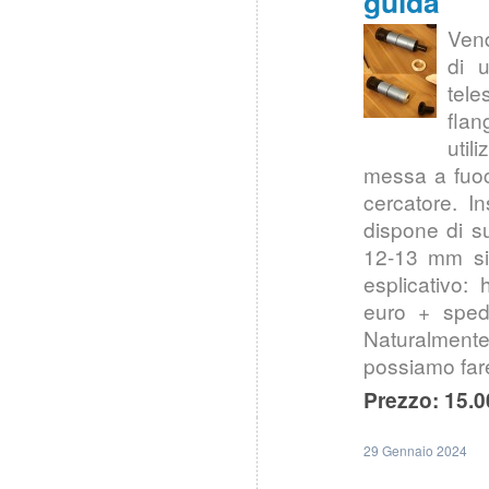
guida
Vend
di u
tele
flan
util
messa a fuoco
cercatore. I
dispone di s
12-13 mm si 
esplicativo
euro + sped
Naturalmente
possiamo far
Prezzo: 15.0
29 Gennaio 2024