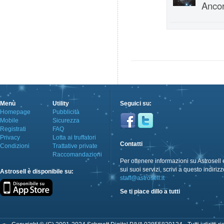
Ancor
Menù
Utility
Seguici su:
Homepage
Pubblicità
Mobile
Sicurezza
Registrati
FAQ
Privacy
Lotta ai truffatori
Contatti
Condizioni
Trattative private
Raccomandazioni
Per ottenere informazioni su Astrosell 
sui suoi servizi, scrivi a questo indirizz
Astrosell è disponibile su:
staff@astrosell.it
Se ti piace dillo a tutti