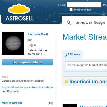
aaaaa
E-mail:
Pa
Resta collegato
Market Strea
Pasquale Marti
bari
Puglia
Data iscrizione:
30.05.2013
Ricerca
Segui questo utente
Mail:
Inserisci un a
Visibile solo agli Astroseller registrati.
Registrati subito
per entrare in contatto
con Pasquale
Market Stream
(13)