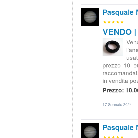
Pasquale 
VENDO | 
Ven
l'an
usat
prezzo 10 e
raccomandata
in vendita po
Prezzo: 10.0
17 Gennaio 2024
Pasquale 