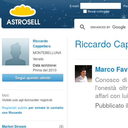
aaaaa
E-mail:
Pa
Resta collegato
Riccardo Ca
Riccardo
Cappellaro
MONTEBELLUNA
Veneto
Data iscrizione:
Marco Fav
Prima del 2010
Segui questo utente
Conosco di
l'onestà ol
affari con l
Mail:
Visibile solo agli Astroseller registrati.
Pubblicato i
Registrati subito
per entrare in contatto
con Riccardo
Market Stream
(3)