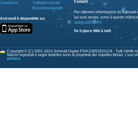
Contatti
Condizioni
Trattative private
Raccomandazioni
Per ottenere informazioni su Astrosell 
sui suoi servizi, scrivi a questo indirizz
Astrosell è disponibile su:
staff@astrosell.it
Se ti piace dillo a tutti
Copyright © (C) 2001-2024 Schmatt Digital P.IVA 03855820134 - Tutti i diritti ris
Marchi registrati e segni distintivi sono di proprietà dei rispettivi titolari. L'uso 
privacy