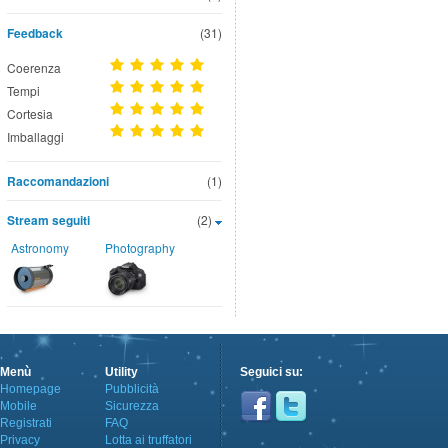
Feedback
(31)
Coerenza
Tempi
Cortesia
Imballaggi
Raccomandazioni
(1)
Stream seguiti
(2)
Astronomy
Photography
Menù
Utility
Seguici su:
Homepage
Pubblicità
Mobile
Sicurezza
Registrati
FAQ
Privacy
Lotta ai truffatori