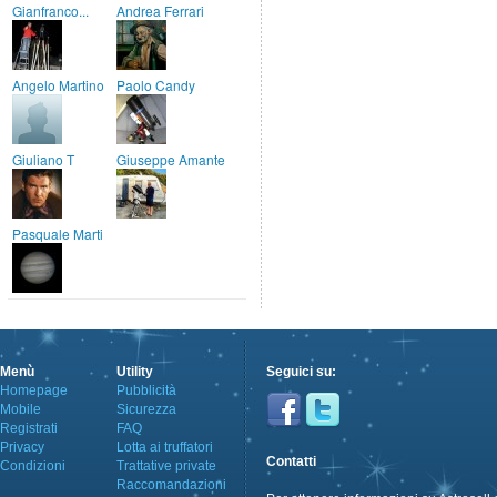
Gianfranco...
Andrea Ferrari
Angelo Martino
Paolo Candy
Giuliano T
Giuseppe Amante
Pasquale Marti
Menù
Utility
Seguici su:
Homepage
Pubblicità
Mobile
Sicurezza
Registrati
FAQ
Privacy
Lotta ai truffatori
Contatti
Condizioni
Trattative private
Raccomandazioni