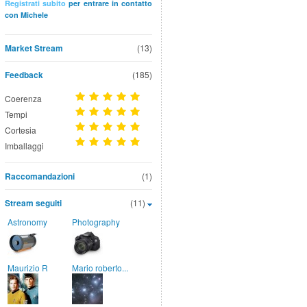
Registrati subito
per entrare in contatto
con Michele
Market Stream
(13)
Feedback
(185)
Coerenza
Tempi
Cortesia
Imballaggi
Raccomandazioni
(1)
Stream seguiti
(11)
Astronomy
Photography
Maurizio R
Mario roberto...