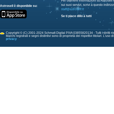
Per ottenere informazioni su Astrosell 
sui suoi servizi, scrivi a questo indirizz
Astrosell è disponibile su:
staff@astrosell.it
Se ti piace dillo a tutti
Copyright © (C) 2001-2024 Schmatt Digital P.IVA 03855820134 - Tutti i diritti ris
Marchi registrati e segni distintivi sono di proprietà dei rispettivi titolari. L'uso 
privacy