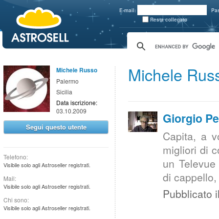
aaaaa
E-mail:
Pa
Resta collegato
Michele Rus
Michele Russo
Palermo
Sicilia
Data iscrizione:
03.10.2009
Giorgio P
Segui questo utente
Capita, a v
migliori di 
Telefono:
un Televue 
Visibile solo agli Astroseller registrati.
di cappello,
Mail:
Visibile solo agli Astroseller registrati.
Pubblicato i
Chi sono:
Visibile solo agli Astroseller registrati.